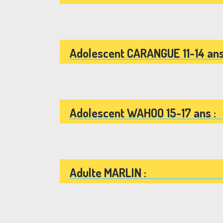
200 €
Adolescen
250 €
Adolesce
300 €
Adul
350 €