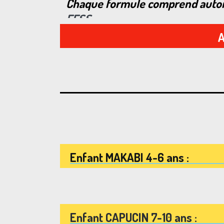
Chaque formule comprend automat
FFSS
.
A
Enfant
150
€
Enfant 