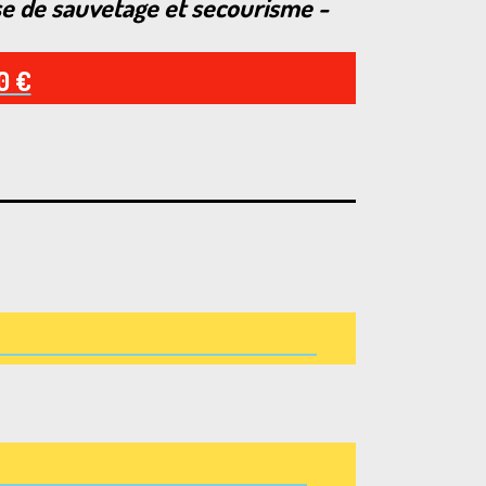
e de sauvetage et secourisme -
0 €
6 ans :
0 ans :